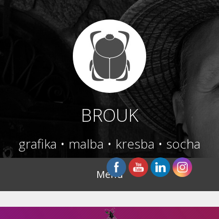
Přejít
k
obsahu
webu
BROUK
grafika • malba • kresba • socha
Menu