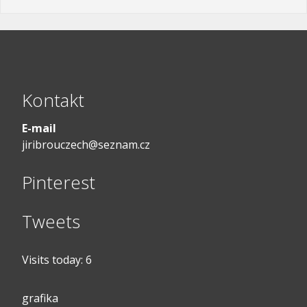
Kontakt
E-mail
jiribrouczech@seznam.cz
Pinterest
Tweets
Visits today:
6
grafika