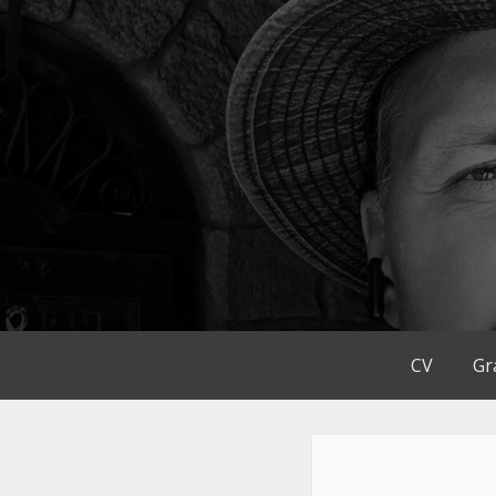
Přejít
k
obsahu
webu
CV
Gr