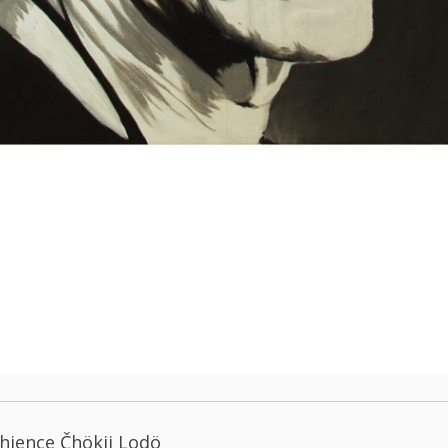
hjence Čhökji Lodö