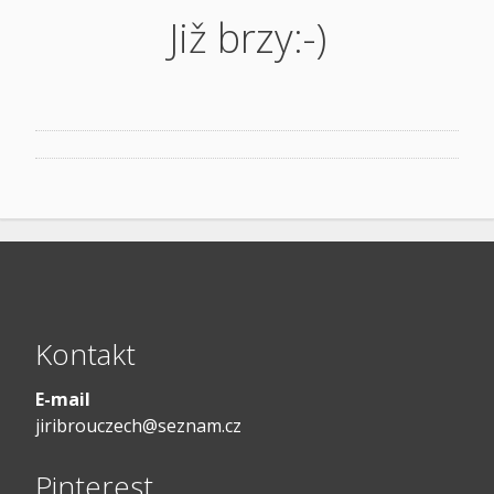
Již brzy:-)
Kontakt
E-mail
jiribrouczech@seznam.cz
Pinterest