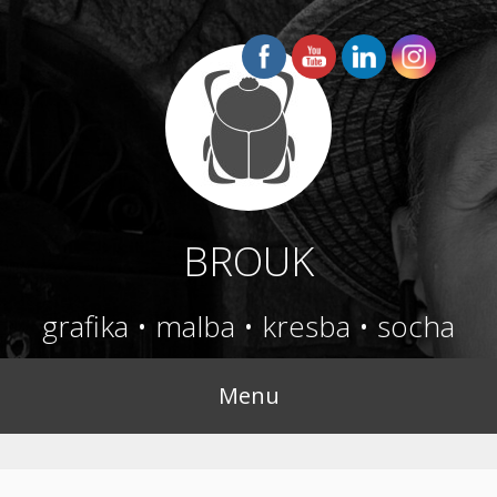
Přejít
k
obsahu
webu
BROUK
grafika • malba • kresba • socha
Menu